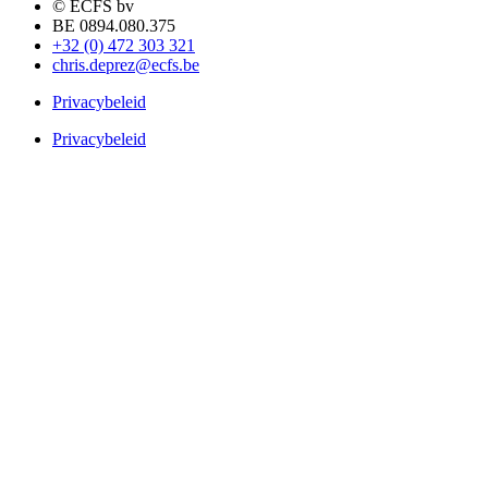
© ECFS bv
BE 0894.080.375
+32 (0) 472 303 321
chris.deprez@ecfs.be
Privacybeleid
Privacybeleid