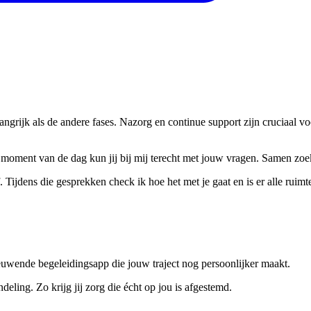
langrijk als de andere fases. Nazorg en continue support zijn cruciaal vo
elk moment van de dag kun jij bij mij terecht met jouw vragen. Samen zo
ijdens die gesprekken check ik hoe het met je gaat en is er alle ruimte
euwende begeleidingsapp die jouw traject nog persoonlijker maakt.
eling. Zo krijg jij zorg die écht op jou is afgestemd.